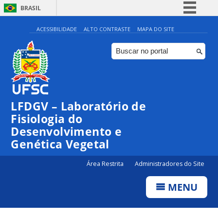
BRASIL
Simplifique!
ACESSIBILIDADE
ALTO CONTRASTE
MAPA DO SITE
Comunica BR
Participe
Acesso à informação
Legislação
LFDGV – Laboratório de
Canais
Fisiologia do
Desenvolvimento e
Genética Vegetal
Área Restrita
Administradores do Site
MENU