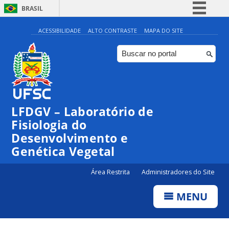
BRASIL
Simplifique!
ACESSIBILIDADE
ALTO CONTRASTE
MAPA DO SITE
Comunica BR
Participe
Acesso à informação
Legislação
LFDGV – Laboratório de
Canais
Fisiologia do
Desenvolvimento e
Genética Vegetal
Área Restrita
Administradores do Site
MENU