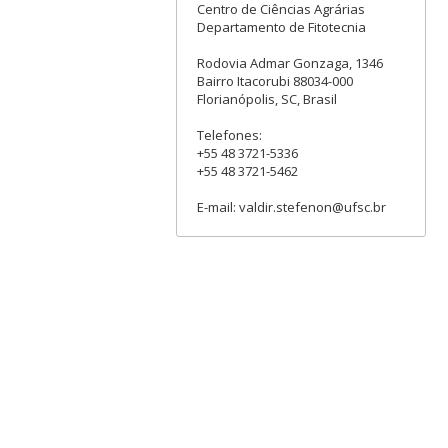
Centro de Ciências Agrárias
Departamento de Fitotecnia
Rodovia Admar Gonzaga, 1346
Bairro Itacorubi 88034-000
Florianópolis, SC, Brasil
Telefones:
+55 48 3721-5336
+55 48 3721-5462
E-mail: valdir.stefenon@ufsc.br